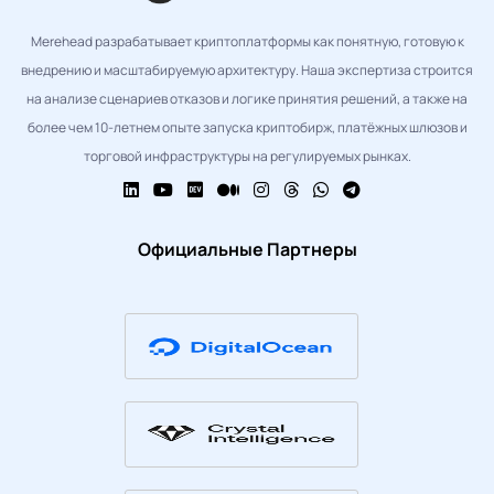
Merehead разрабатывает криптоплатформы как понятную, готовую к
внедрению и масштабируемую архитектуру. Наша экспертиза строится
на анализе сценариев отказов и логике принятия решений, а также на
более чем 10-летнем опыте запуска криптобирж, платёжных шлюзов и
торговой инфраструктуры на регулируемых рынках.
Официальные Партнеры