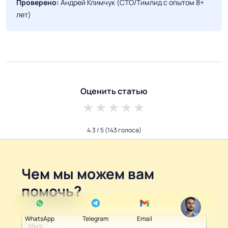
Проверено:
Андрей Климчук (CTO/Тимлид с опытом 8+
лет)
Оценить статью
1 star
2 stars
3 stars
4 stars
5 stars
4.3
/ 5
(143 голоса)
Чем мы можем вам
помочь?
WhatsApp
Telegram
Email