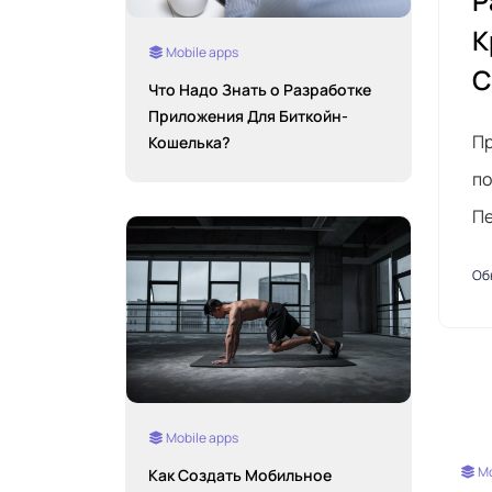
Р
К
Mobile apps
С
Что Надо Знать о Разработке
Приложения Для Биткойн-
Пр
Кошелька?
по
Пе
Об
Mobile apps
Mo
Как Создать Мобильное