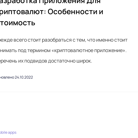
азработка Приложения Для
риптовалют: Особенности и
тоимость
ежде всего стоит разобраться с тем, что именно стоит
нимать под термином «криптовалютное приложение».
речень их подвидов достаточно широк.
новлено 24.10.2022
bile apps