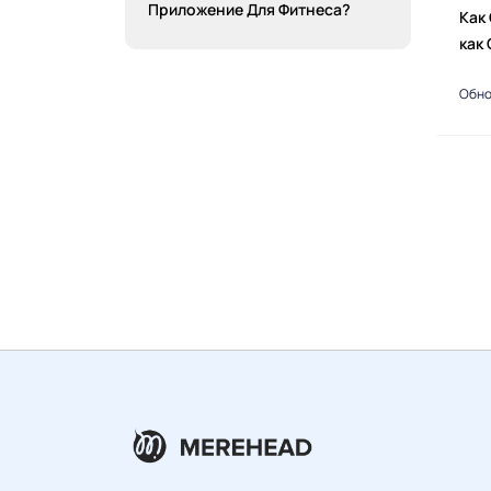
Приложение Для Фитнеса?
Как
как
Обно