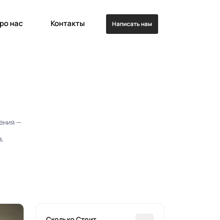
ро нас
Контакты
Написать нам
ения —
а,
Сколько Стоит