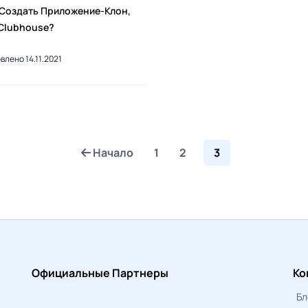
 Создать Приложение-Клон,
 Clubhouse?
влено 14.11.2021
Начало
1
2
3
Официальные Партнеры
Ко
Бл