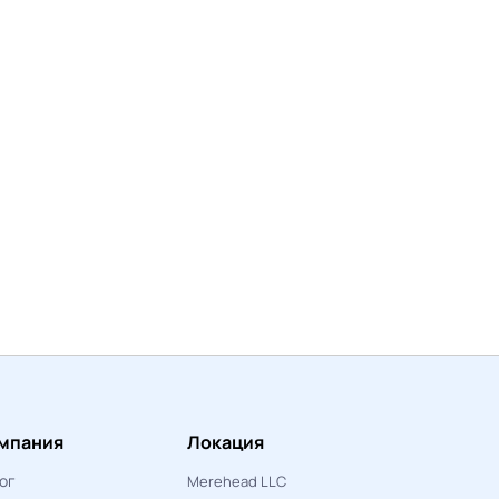
мпания
Локация
ог
Merehead LLC