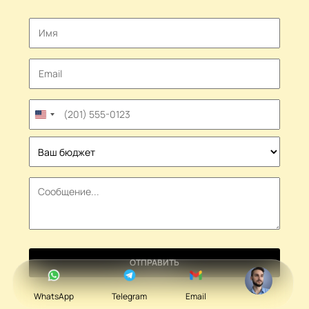
United
States
+1
ОТПРАВИТЬ
WhatsApp
Telegram
Email