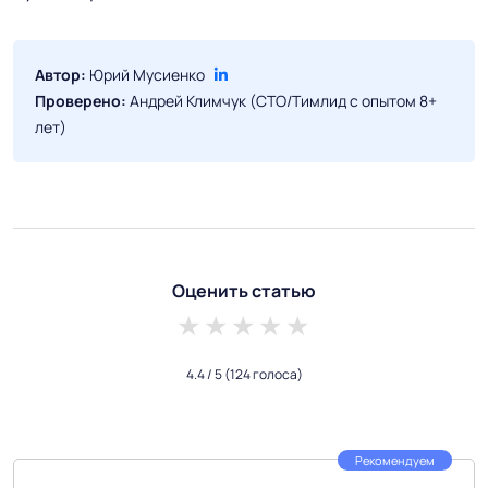
Автор:
Юрий Мусиенко
Проверено:
Андрей Климчук (CTO/Тимлид с опытом 8+
лет)
Оценить статью
1 star
2 stars
3 stars
4 stars
5 stars
4.4
/ 5
(124 голоса)
Рекомендуем