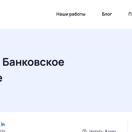
Наши работы
Блог
П
 Банковское
е
024
Читать: 8 мин