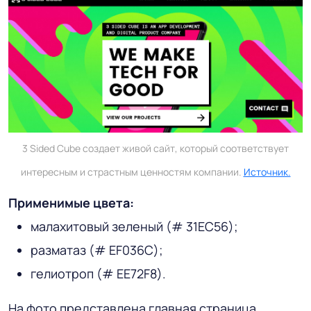
3 Sided Cube создает живой сайт, который соответствует
интересным и страстным ценностям компании.
Источник.
Применимые цвета:
малахитовый зеленый (# 31EC56);
разматаз (# EF036C);
гелиотроп (# EE72F8).
На фото представлена главная страница