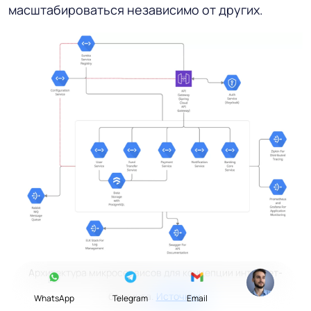
масштабироваться независимо от других.
Архитектура микросервисов для концепции интернет-
банкинга.
Источник
.
WhatsApp
Telegram
Email