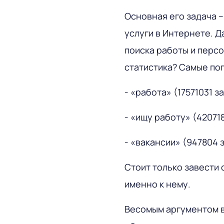
Основная его задача –
услуги в Интернете. 
поиска работы и персо
статистика? Самые по
- «работа» (17571031 з
- «ищу работу» (42071
- «вакансии» (947804 
Стоит только завести 
именно к нему.
Весомым аргументом в