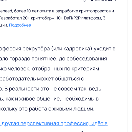
head, более 10 лет опыта в разработке криптопроектов и
Разработал 20+ криптобирж, 10+ DeFi/P2P платформ, 3
ации.
Подробнее
офессия рекрутёра (или кадровика) уходит в
тало гораздо понятнее, до собеседования
ько человек, отобранных по критериям
 работодатель может общаться с
 В реальности это не совсем так, ведь
ь, как и живое общение, необходимы в
кольку это работа с живыми людьми.
я другая перспективная профессия, идёт в