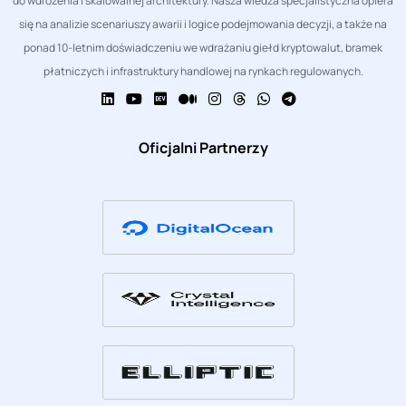
do wdrożenia i skalowalnej architektury. Nasza wiedza specjalistyczna opiera
się na analizie scenariuszy awarii i logice podejmowania decyzji, a także na
ponad 10-letnim doświadczeniu we wdrażaniu giełd kryptowalut, bramek
płatniczych i infrastruktury handlowej na rynkach regulowanych.
Oficjalni Partnerzy