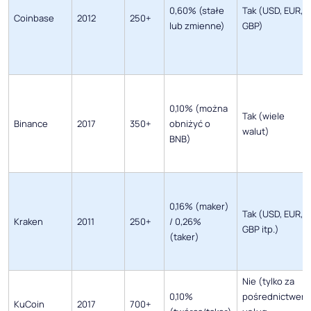
0,60% (stałe
Tak (USD, EUR,
Coinbase
2012
250+
lub zmienne)
GBP)
0,10% (można
Tak (wiele
Binance
2017
350+
obniżyć o
walut)
BNB)
0,16% (maker)
Tak (USD, EUR,
Kraken
2011
250+
/ 0,26%
GBP itp.)
(taker)
Nie (tylko za
0,10%
pośrednictwem
KuCoin
2017
700+