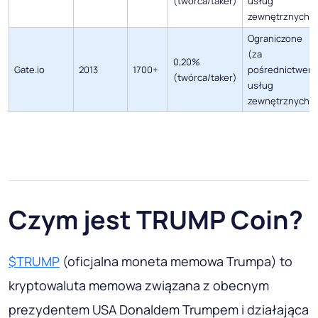
(twórca/taker)
usług
zewnętrznych)
Ograniczone
(za
0,20%
Gate.io
2013
1700+
pośrednictwem
(twórca/taker)
usług
zewnętrznych)
Czym jest TRUMP Coin?
$TRUMP
(oficjalna moneta memowa Trumpa) to
kryptowaluta memowa związana z obecnym
prezydentem USA Donaldem Trumpem i działająca