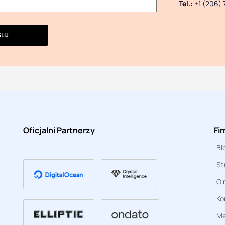
Tel.:
+1 (206) 
LIJ
Oficjalni Partnerzy
Fi
Bl
St
O 
Ko
Me