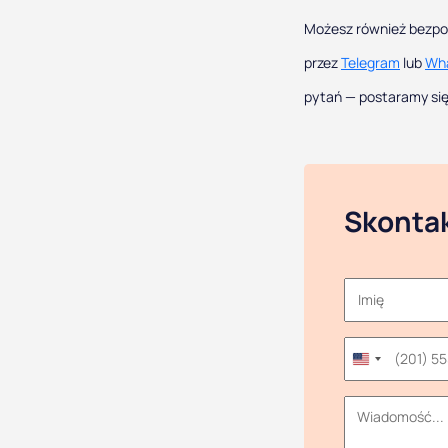
Możesz również bezpo
przez
Telegram
lub
Wh
pytań — postaramy się
Skontak
United
States
+1