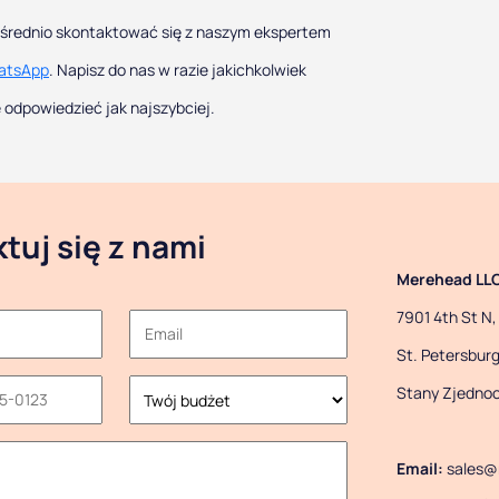
średnio skontaktować się z naszym ekspertem
atsApp
. Napisz do nas w razie jakichkolwiek
 odpowiedzieć jak najszybciej.
tuj się z nami
Merehead LL
7901 4th St N,
St. Petersburg
Stany Zjedno
Email:
sales