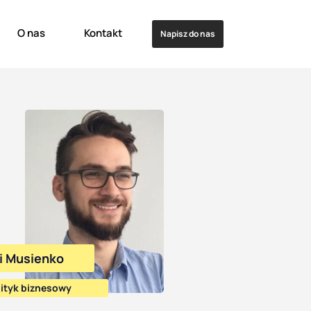
O nas
Kontakt
Napisz do nas
i Musienko
lityk biznesowy