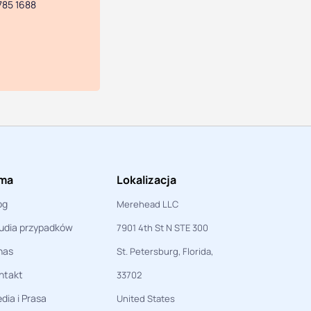
785 1688
rma
Lokalizacja
og
Merehead LLC
udia przypadków
7901 4th St N STE 300
nas
St. Petersburg, Florida,
ntakt
33702
dia i Prasa
United States