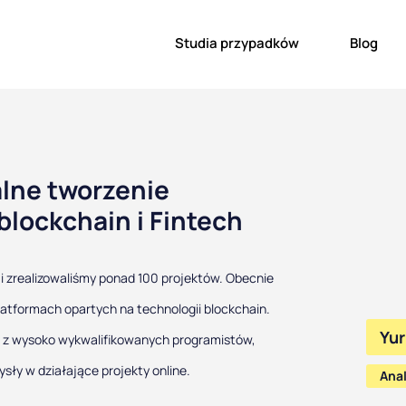
Studia przypadków
Blog
lne tworzenie
blockchain i Fintech
 i zrealizowaliśmy ponad 100 projektów. Obecnie
latformach opartych na technologii blockchain.
Yur
ę z wysoko wykwalifikowanych programistów,
sły w działające projekty online.
Ana