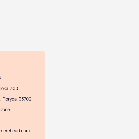
C
 lokal 300
, Floryda, 33702
czone
@merehead.com