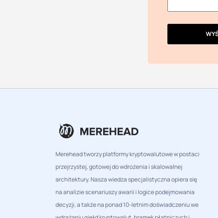
WYŚ
Merehead tworzy platformy kryptowalutowe w postaci
przejrzystej, gotowej do wdrożenia i skalowalnej
architektury. Nasza wiedza specjalistyczna opiera się
na analizie scenariuszy awarii i logice podejmowania
decyzji, a także na ponad 10-letnim doświadczeniu we
wdrażaniu giełd kryptowalut, bramek płatniczych i