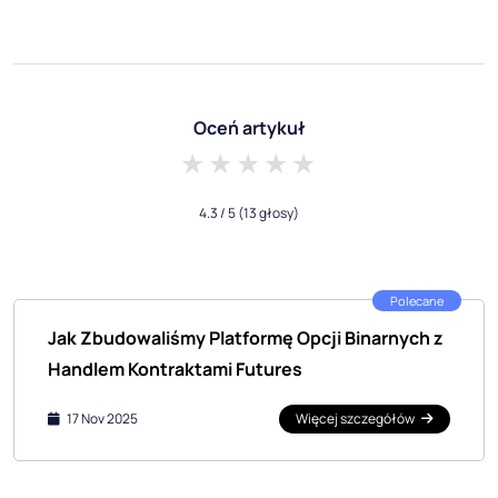
Oceń artykuł
1 star
2 stars
3 stars
4 stars
5 stars
4.3
/ 5
(13 głosy)
Polecane
Jak Zbudowaliśmy Platformę Opcji Binarnych z
Handlem Kontraktami Futures
17 Nov 2025
Więcej szczegółów