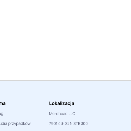
rma
Lokalizacja
og
Merehead LLC
udia przypadków
7901 4th St N STE 300