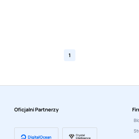
1
Oficjalni Partnerzy
Fi
Bl
St