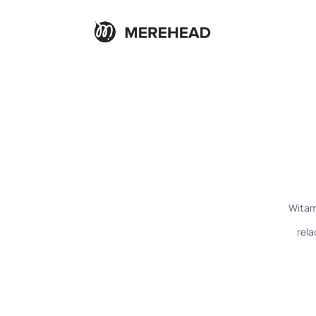
Witam
rela