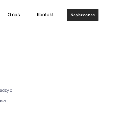
O nas
Kontakt
Napisz do nas
edzy o
aszej