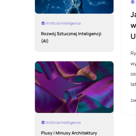
J
w
Artificial Intelligence
Rozwój Sztucznej Inteligencji
U
(AI)
Ry
wy
os
la
Za
Artificial Intelligence
Plusy i Minusy Architektury