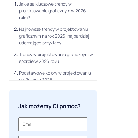
Jakie są kluczowe trendy w
projektowaniu graficznym w 2026
roku?
Najnowsze trendy w projektowaniu
graficznym na rok 2026: najbardziej
uderzające przykłady
Trendy w projektowaniu graficznym w
sporcie w 2026 roku
Podstawowe kolory w projektowaniu
graficznym 2026
Trendy w projektowaniu graficznym
oparte na sztucznej inteligencji w 2026
roku
Jak możemy Ci pomóc?
Trendy w projektowaniu graficznym
pokolenia Z w 2026 roku
Trendy w projektowaniu graficznym w