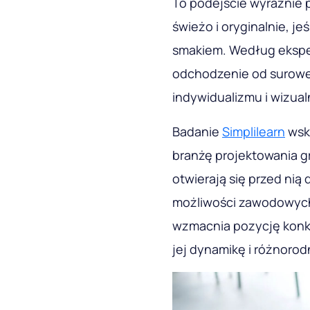
To podejście wyraźnie 
świeżo i oryginalnie, j
smakiem. Według eksper
odchodzenie od suroweg
indywidualizmu i wizual
Badanie
Simplilearn
wska
branżę projektowania gr
otwierają się przed ni
możliwości zawodowych.
wzmacnia pozycję konk
jej dynamikę i różnorod