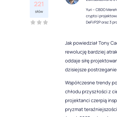
221
Yuri – CBDO Mereh
słów
crypto i projekto
DeFi/P2P oraz 3 pr
Jak powiedział Tony Ca
rewolucję bardziej atra
oddaje siłę projektowan
dzisiejsze postrzeganie
Współczesne trendy po
chłodu przyszłości z ci
projektanci czerpią insp
pryzmat teraźniejszośc