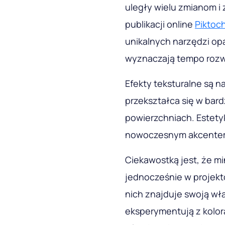
uległy wielu zmianom i
publikacji online
Piktoc
unikalnych narzędzi opa
wyznaczają tempo rozw
Efekty teksturalne są na
przekształca się w bard
powierzchniach. Estety
nowoczesnym akcente
Ciekawostką jest, że mi
jednocześnie w projek
nich znajduje swoją wła
eksperymentują z kolora