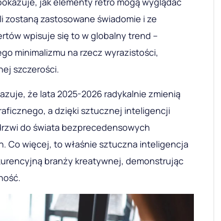
pokazuje, jak elementy retro mogą wyglądać
eśli zostaną zastosowane świadomie i ze
tów wpisuje się to w globalny trend –
o minimalizmu na rzecz wyrazistości,
nej szczerości.
zuje, że lata 2025-2026 radykalnie zmienią
aficznego, a dzięki sztucznej inteligencji
ą drzwi do świata bezprecedensowych
 Co więcej, to właśnie sztuczna inteligencja
urencyjną branży kreatywnej, demonstrując
ność.