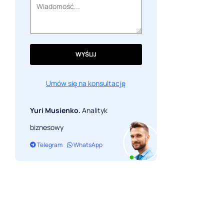
mediach społecznościowych w 2026
roku
Trendy w projektowaniu graficznym
koszulek 2026
WYŚLIJ
Jaka jest przyszłość projektowania
graficznego?
Umów się na konsultację
FAQ
Yuri Musienko.
Analityk
biznesowy
Telegram
WhatsApp