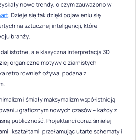
 zyskały nowe trendy, o czym zauważono w
hart
. Dzieje się tak dzięki pojawieniu się
rtych na sztucznej inteligencji, które
oju branży.
dal istotne, ale klasyczna interpretacja 3D
ziej organiczne motywy o ziarnistych
ka retro również ożywa, podana z
m.
nimalizm i śmiały maksymalizm współistnieją
towaniu graficznym nowych czasów – każdy z
sną publiczność. Projektanci coraz śmielej
mi i kształtami, przełamując utarte schematy i