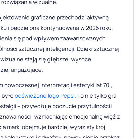
 rozwiązania wizualne.
rojektowanie graficzne przechodzi aktywną
oku i będzie ona kontynuowana w 2026 roku,
mienia się pod wpływem zaawansowanych
lności sztucznej inteligencji. Dzięki sztucznej
a wizualne stają się głębsze, wysoce
dziej angażujące.
nowoczesnej interpretacji estetyki lat 70.,
u było
odświeżone logo Pepsi
. To nie tylko gra
talgii – przywołuje poczucie przytulności i
znawalności, wzmacniając emocjonalną więź z
ja marki obejmuje bardziej wyrazisty krój
ą kolorystykę i odważny, pewny siebie przekaz