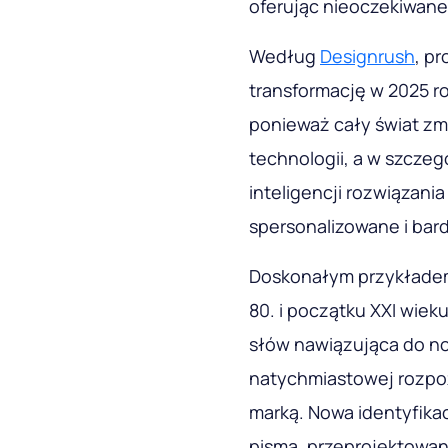
oferując nieoczekiwane
Według
Designrush
, p
transformację w 2025 r
ponieważ cały świat z
technologii, a w szczegó
inteligencji rozwiązani
spersonalizowane i bar
Doskonałym przykładem 
80. i początku XXI wiek
słów nawiązująca do nos
natychmiastowej rozpo
marką. Nowa identyfikac
pisma, przeprojektowan