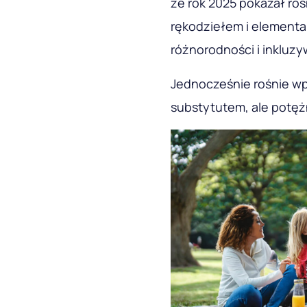
że rok 2025 pokazał ro
rękodziełem i elementa
różnorodności i inkluzy
Jednocześnie rośnie wpł
substytutem, ale potęż