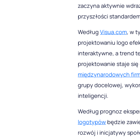
zaczyna aktywnie wdraż
przyszłości standardem 
Według
Visua.com
, w 
projektowaniu logo efek
interaktywne, a trend t
projektowanie staje si
międzynarodowych fir
grupy docelowej, wykor
inteligencji.
Według prognoz eksper
logotypów
będzie zawi
rozwój i inicjatywy sp