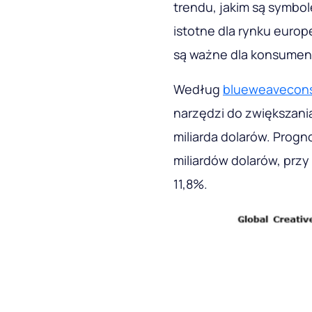
trendu, jakim są symbol
istotne dla rynku europ
są ważne dla konsumen
Według
blueweavecons
narzędzi do zwiększani
miliarda dolarów. Progn
miliardów dolarów, prz
11,8%.