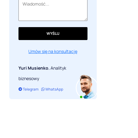
Trendy w projektowaniu logo 3D
Futurystyczne trendy w projektowaniu
logo
WYŚLIJ
FAQ
Umów się na konsultację
Yuri Musienko.
Analityk
biznesowy
Telegram
WhatsApp