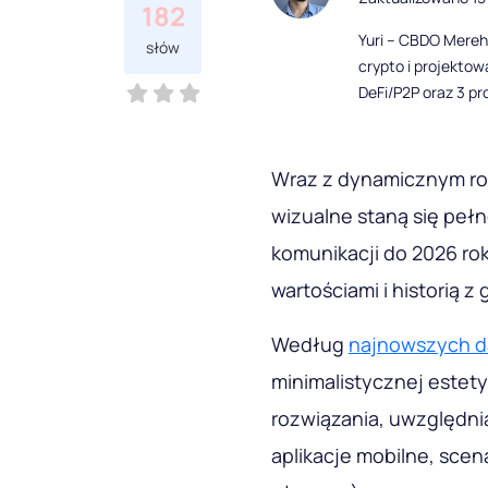
182
Yuri – CBDO Mereh
słów
crypto i projekto
DeFi/P2P oraz 3 pr
Wraz z dynamicznym ro
wizualne staną się pe
komunikacji do 2026 ro
wartościami i historią z
Według
najnowszych 
minimalistycznej estety
rozwiązania, uwzględni
aplikacje mobilne, scen