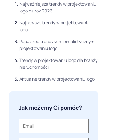
Najważniejsze trendy w projektowaniu
logo na rok 2026
Najnowsze trendy w projektowaniu
logo
Popularne trendy w minimalistycznym
projektowaniu logo
Trendy w projektowaniu logo dla branży
nieruchomości
Aktualne trendy w projektowaniu logo
dla marek luksusowych
Trendy w kreatywnym projektowaniu
logo
Jak możemy Ci pomóc?
Trendy w projektowaniu logo gier
Najlepsze trendy w projektowaniu logo
AI