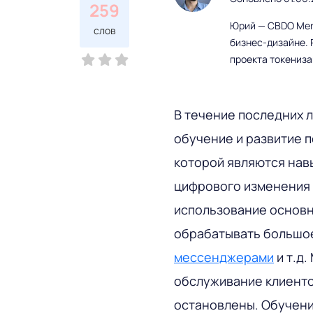
259
Юрий — CBDO Mere
слов
бизнес-дизайне. 
проекта токениз
В течение последних 
обучение и развитие 
которой являются нав
цифрового изменения 
использование основн
обрабатывать большо
мессенджерами
и т.д
обслуживание клиенто
остановлены. Обучени