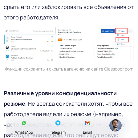
срыть его или заблокировать все объявления от
этого работодателя.
Функции сохранить и скрыть вакансию на сайте Glassdoor.com
Различные уровни конфиденциальности
резюме
. Не всегда соискатели хотят, чтобы все
работодатели видели их резюме (например,
часто соискатели не хотят, чтобы их текущие
WhatsApp
Telegram
Email
работодатели видели, что они ищут новую