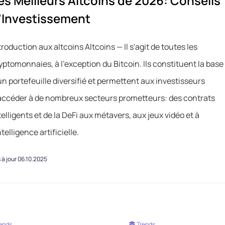
es Meilleurs Altcoins de 2026: Conseils
'Investissement
troduction aux altcoins Altcoins — Il s'agit de toutes les
yptomonnaies, à l'exception du Bitcoin. Ils constituent la base
un portefeuille diversifié et permettent aux investisseurs
accéder à de nombreux secteurs prometteurs: des contrats
telligents et de la DeFi aux métavers, aux jeux vidéo et à
intelligence artificielle.
 à jour 06.10.2025
ends
Trends