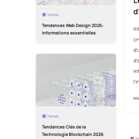
L
d
Trends
Tendances Web Design 2026:
In
Informations essentielles
cr
d'
d'
in
l'
Mis
Trends
Tendances Clés de la
Technologie Blockchain 2026
Tr