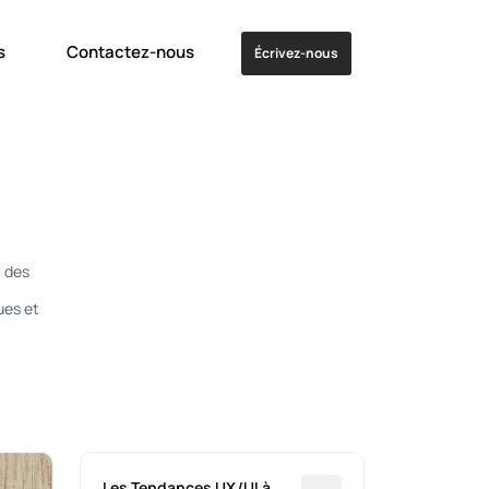
s
Contactez-nous
Écrivez-nous
à des
ques et
Les Tendances UX/UI à