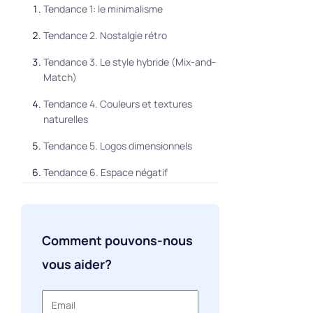
Tendance 1: le minimalisme
Tendance 2. Nostalgie rétro
Tendance 3. Le style hybride (Mix-and-
Match)
Tendance 4. Couleurs et textures
naturelles
Tendance 5. Logos dimensionnels
Tendance 6. Espace négatif
Tendance 7. Logos animés
Tendance 8. Typographie
Comment pouvons-nous
expérimentale
vous aider?
Tendance 9. Couleurs vives
Tendance 11. Le bonheur avant tout