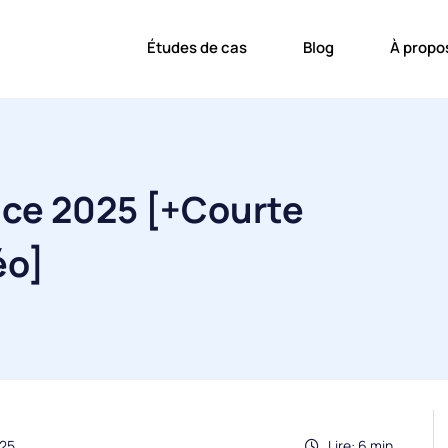
Études de cas
Blog
À propo
ce 2025 [+Courte
éo]
025
Lire: 6 min