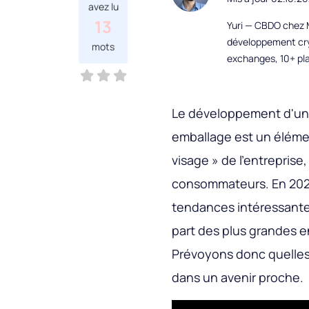
avez lu
13
Yuri — CBDO chez M
développement cryp
mots
exchanges, 10+ pla
Le développement d'un 
emballage est un élémen
visage » de l'entrepris
consommateurs. En 202
tendances intéressantes
part des plus grandes 
Prévoyons donc quelle
dans un avenir proche.