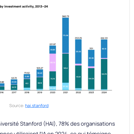
Source:
hai.stanford
niversité Stanford (HAI), 78% des organisations
nes utilisaient l'IA en 2024, ce qui témoigne