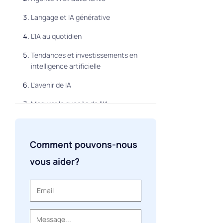
Langage et IA générative
L'IA au quotidien
Tendances et investissements en
intelligence artificielle
L'avenir de IA
Mesurer le succès de l'IA
Perspectives mondiales de
développement de l'IA
Comment pouvons-nous
Formation en IA
vous aider?
Charges de travail de l'IA et cloud
Transparence et confiance dans l'IA
FAQ