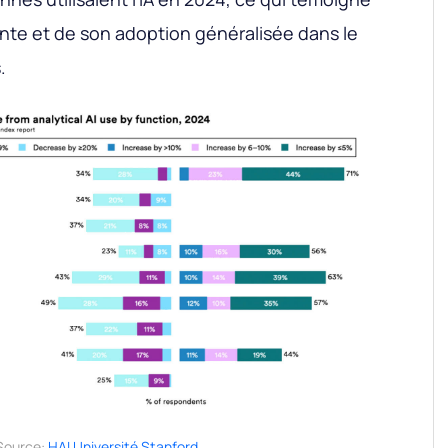
ante et de son adoption généralisée dans le
.
Source:
HAI Université Stanford