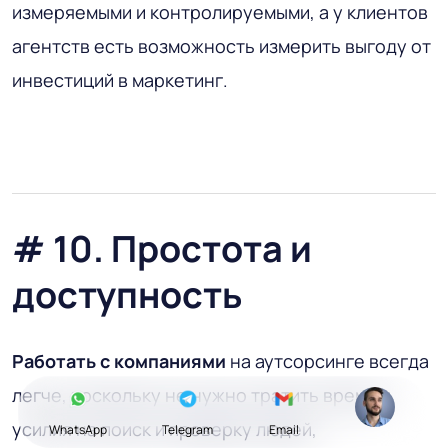
измеряемыми и контролируемыми, а у клиентов
агентств есть возможность измерить выгоду от
инвестиций в маркетинг.
# 10. Простота и
доступность
Работать
с компаниями
на аутсорсинге всегда
легче, поскольку не нужно тратить время и
усилия на поиск и проверку людей,
WhatsApp
Telegram
Email