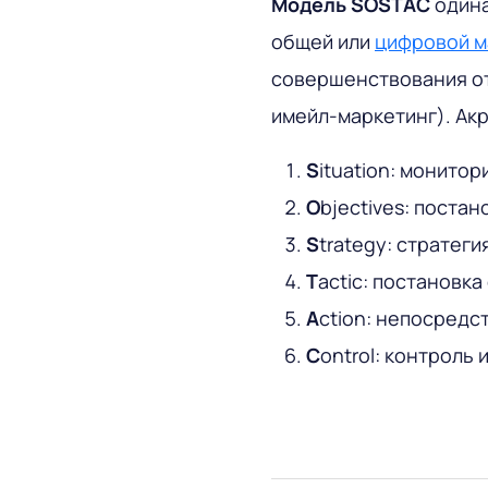
Модель SOSTAC
одина
общей или
цифровой м
совершенствования от
имейл-маркетинг). Ак
S
ituation: монитор
O
bjectives: поста
S
trategy: стратег
T
actic: постановк
A
ction: непосредс
C
ontrol: контроль