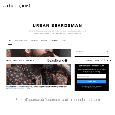
за бородой).
Блог «Городской бородач» сайта beardbrand.com