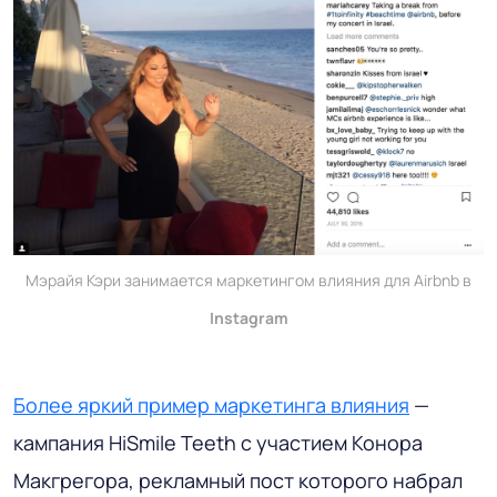
Мэрайя Кэри занимается маркетингом влияния для Airbnb в
Instagram
Более яркий пример маркетинга влияния
—
кампания HiSmile Teeth с участием Конора
Макгрегора, рекламный пост которого набрал