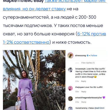
Маркетплейс eBay
также использует маркетинг
влияния, но он делает ставку
не на
суперзнаменитостей, а на людей с 200-300
тысячами подписчиков. У таких постов меньше
охват, но зато больше конверсия (
6-12% против
1-2% соответственно
) и ниже стоимость.