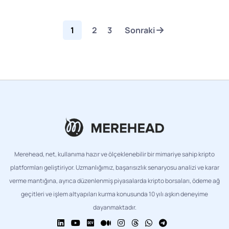
1
2
3
Sonraki
Merehead, net, kullanıma hazır ve ölçeklenebilir bir mimariye sahip kripto
platformları geliştiriyor. Uzmanlığımız, başarısızlık senaryosu analizi ve karar
verme mantığına, ayrıca düzenlenmiş piyasalarda kripto borsaları, ödeme ağ
geçitleri ve işlem altyapıları kurma konusunda 10 yılı aşkın deneyime
dayanmaktadır.