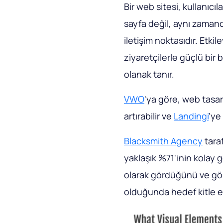
Bir web sitesi, kullanıcı
sayfa değil, aynı zamanda
iletişim noktasıdır. Etki
ziyaretçilerle güçlü bir
olanak tanır.
VWO
'ya göre, web tasa
artırabilir ve
Landingi
'ye
Blacksmith Agency
taraf
yaklaşık %71'inin kolay 
olarak gördüğünü ve görs
olduğunda hedef kitle et