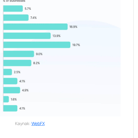
Kaynak:
WebFX