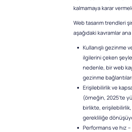
kalmamaya karar vermele
Web tasarım trendleri ş
aşağıdaki kavramlar ana 
Kullanışlı gezinme ve
ilgilerini çeken şeyl
nedenle, bir web kay
gezinme bağlantılar
Erişilebilirlik ve kap
(örneğin, 2025'te yür
birlikte, erişilebilir
gerekliliğe dönüşüy
Performans ve hız – 