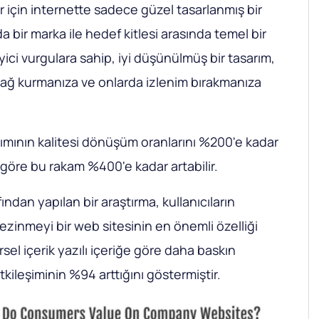
lar için internette sadece güzel tasarlanmış bir
 bir marka ile hedef kitlesi arasında temel bir
leyici vurgulara sahip, iyi düşünülmüş bir tasarım,
 bağ kurmanıza ve onlarda izlenim bırakmanıza
rımının kalitesi dönüşüm oranlarını %200'e kadar
 göre bu rakam %400'e kadar artabilir.
ından yapılan bir araştırma, kullanıcıların
gezinmeyi bir web sitesinin en önemli özelliği
el içerik yazılı içeriğe göre daha baskın
kileşiminin %94 arttığını göstermiştir.