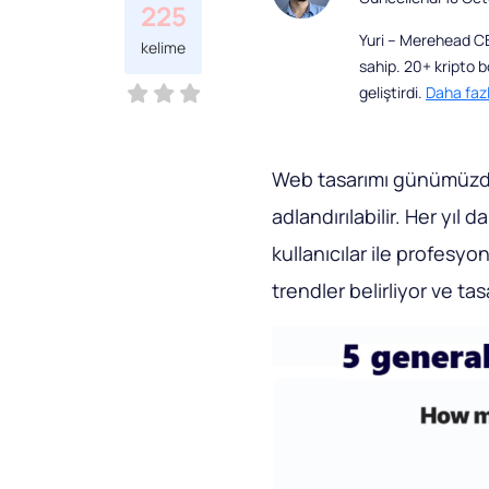
225
Yuri – Merehead CBD
kelime
sahip. 20+ kripto 
geliştirdi.
Daha faz
Web tasarımı günümüzde 
adlandırılabilir. Her yıl 
kullanıcılar ile profesyo
trendler belirliyor ve tas