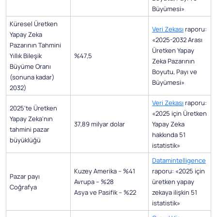
Büyümesi»
Küresel Üretken
Veri Zekası
raporu:
Yapay Zeka
«2025-2032 Arası
Pazarının Tahmini
Üretken Yapay
Yıllık Bileşik
%47,5
Zeka Pazarının
Büyüme Oranı
Boyutu, Payı ve
(sonuna kadar)
Büyümesi»
2032)
Veri Zekası
raporu:
2025'te Üretken
«2025 için Üretken
Yapay Zeka'nın
37,89 milyar dolar
Yapay Zeka
tahmini pazar
hakkında 51
büyüklüğü
istatistik»
Datamintelligence
Kuzey Amerika – %41
raporu: «2025 için
Pazar payı
Avrupa – %28
üretken yapay
Coğrafya
Asya ve Pasifik – %22
zekaya ilişkin 51
istatistik»