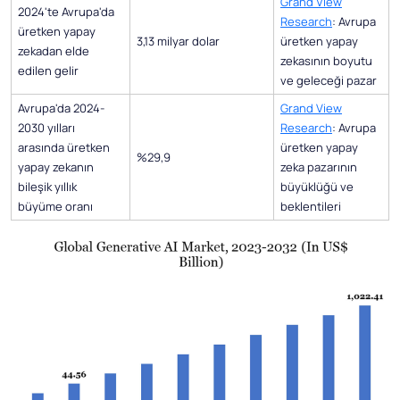
Grand View
2024'te Avrupa'da
Research
: Avrupa
üretken yapay
3,13 milyar dolar
üretken yapay
zekadan elde
zekasının boyutu
edilen gelir
ve geleceği pazar
Avrupa'da 2024-
Grand View
2030 yılları
Research
: Avrupa
arasında üretken
üretken yapay
%29,9
yapay zekanın
zeka pazarının
bileşik yıllık
büyüklüğü ve
büyüme oranı
beklentileri