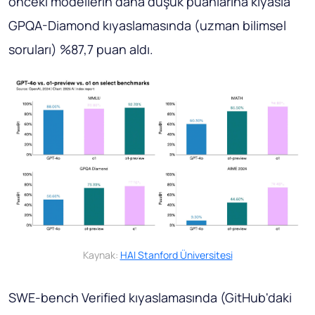
önceki modellerin daha düşük puanlarına kıyasla
GPQA-Diamond kıyaslamasında (uzman bilimsel
soruları) %87,7 puan aldı.
Kaynak:
HAI Stanford Üniversitesi
SWE-bench Verified kıyaslamasında (GitHub'daki