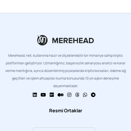
Merehead, net, kullanıma hazır ve ölçeklenebilir bir mimariye sahip kripto
platformları geliştiriyor. Uzmanlığımız, başarısızlık senaryosu analizi ve karar
verme mantığına, ayrıca düzenlenmiş piyasalarda kripto borsaları, ödeme ağ
geçitleri ve işlem altyapıları kurma konusunda 10 yılı aşkın deneyime
dayanmaktadır.
Resmi Ortaklar