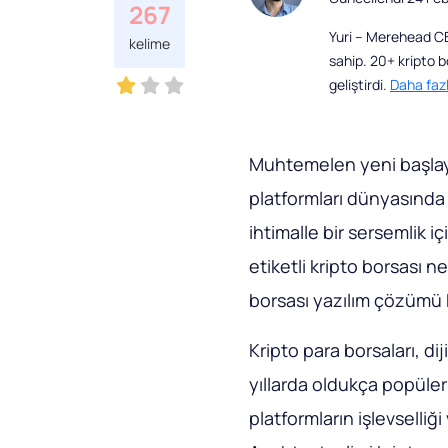
267
Yuri – Merehead CBD
kelime
sahip. 20+ kripto 
geliştirdi.
Daha faz
Muhtemelen yeni başlaya
platformları dünyasında f
ihtimalle bir sersemlik 
etiketli kripto borsası n
borsası yazılım çözümü
Kripto para borsaları, dij
yıllarda oldukça popüler
platformların işlevselliği