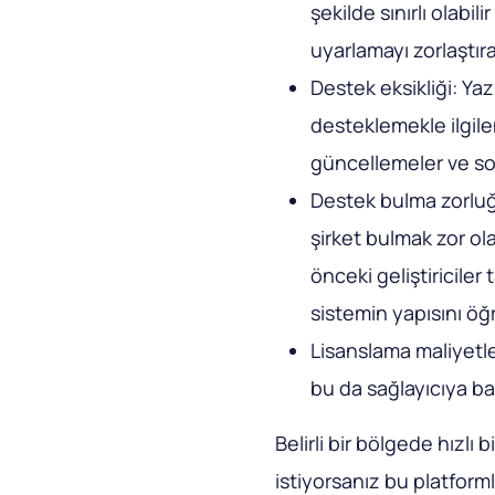
şekilde sınırlı olabil
uyarlamayı zorlaştırab
Destek eksikliği: Yazı
desteklemekle ilgil
güncellemeler ve sor
Destek bulma zorluğ
şirket bulmak zor ola
önceki geliştiriciler 
sistemin yapısını öğ
Lisanslama maliyetleri
bu da sağlayıcıya bağ
Belirli bir bölgede hızlı b
istiyorsanız bu platforml