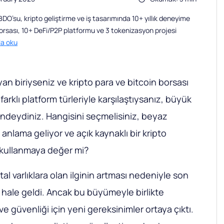
O’su, kripto geliştirme ve iş tasarımında 10+ yıllık deneyime
borsası, 10+ DeFi/P2P platformu ve 3 tokenizasyon projesi
la oku
n biriyseniz ve kripto para ve bitcoin borsası
arklı platform türleriyle karşılaştıysanız, büyük
içindeydiniz. Hangisini seçmelisiniz, beyaz
e anlama geliyor ve açık kaynaklı bir kripto
 kullanmaya değer mi?
ital varlıklara olan ilginin artması nedeniyle son
 hale geldi. Ancak bu büyümeyle birlikte
 ve güvenliği için yeni gereksinimler ortaya çıktı.