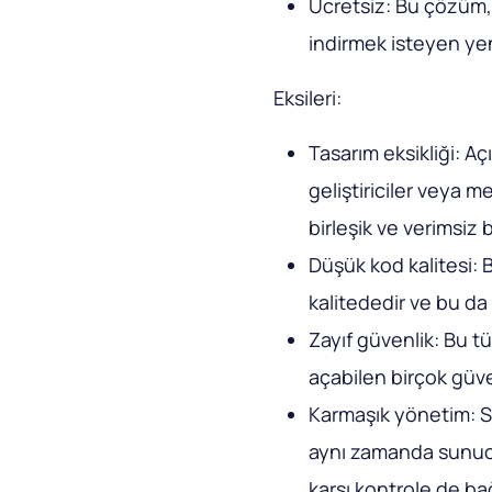
Ücretsiz: Bu çözüm, 
indirmek isteyen yeni
Eksileri:
Tasarım eksikliği: Aç
geliştiriciler veya me
birleşik ve verimsiz b
Düşük kod kalitesi: B
kalitededir ve bu da 
Zayıf güvenlik: Bu tü
açabilen birçok güve
Karmaşık yönetim: Si
aynı zamanda sunucu 
karşı kontrole de bağ