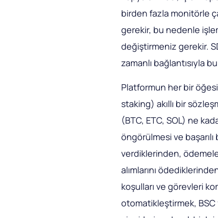
birden fazla monitörle ça
gerekir, bu nedenle işl
değiştirmeniz gerekir. SD
zamanlı bağlantısıyla bu
Platformun her bir öğes
staking) akıllı bir sözle
(BTC, ETC, SOL) ne kadar
öngörülmesi ve başarılı b
verdiklerinden, ödemele
alımlarını ödediklerind
koşulları ve görevleri k
otomatikleştirmek, BSC