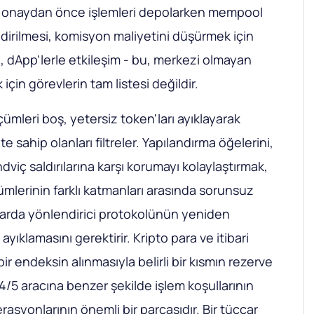
ı, onaydan önce işlemleri depolarken mempool
rilmesi, komisyon maliyetini düşürmek için
i, dApp'lerle etkileşim - bu, merkezi olmayan
için görevlerin tam listesi değildir.
lçümleri boş, yetersiz token'ları ayıklayarak
sahip olanları filtreler. Yapılandırma öğelerini,
viç saldırılarına karşı korumayı kolaylaştırmak,
zümlerinin farklı katmanları arasında sorunsuz
larda yönlendirici protokolünün yeniden
ıklamasını gerektirir. Kripto para ve itibari
bir endeksin alınmasıyla belirli bir kısmın rezerve
/5 aracına benzer şekilde işlem koşullarının
asyonlarının önemli bir parçasıdır. Bir tüccar