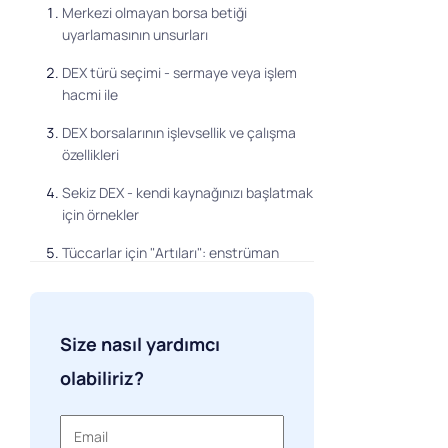
Merkezi olmayan borsa betiği
uyarlamasının unsurları
DEX türü seçimi - sermaye veya işlem
hacmi ile
DEX borsalarının işlevsellik ve çalışma
özellikleri
Sekiz DEX - kendi kaynağınızı başlatmak
için örnekler
Tüccarlar için "Artıları": enstrüman
seçimi
Likidite, CRM ve piyasa öncesi faydaları
Size nasıl yardımcı
Likidite havuzunda varlık tahsisindeki
değişiklikler
olabiliriz?
DEX korumasının ve hızlı performansın
bazı nüansları