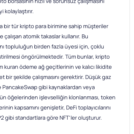
ripto borsasının hızlı ve sorunsuz çalışmasını
 kolaylaştırır.
a bir tür kripto para birimine sahip müşteriler
iyle çalışan atomik takaslar kullanır. Bu
nı topluluğun birden fazla üyesi için, çoklu
ştirilmesi öngörülmektedir. Tüm bunlar, kripto
im kuran ödeme ağ geçitlerinin ve kalıcı likidite
net bir şekilde çalışmasını gerektirir. Düşük gaz
rle PancakeSwap gibi kaynaklardan veya
 öğelerinden işlevselliğin klonlanması, token
rinin kapsamını genişletir, DeFi toplayıcılarını
2 gibi standartlara göre NFT'ler oluşturur.