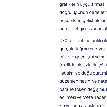
grafiklerin uygulanmas
doğruluğunun değerlendi
hükümlerin geliştirilmes
borsa betiğini uyarlamak 
DEX'teki dolandırıcılık ö
gerçek değere ve kıymete 
cüzdan geçmişini ve sand
özellikle blok zinciri çö
iletişimin olduğu durum
düzenlenmesini ve hata ay
para ile token değişimi, 
edilmesi ve MetaTrader 4
kopyalanması, işlem oper