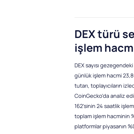
DEX türü se
işlem hacmi
DEX sayısı gezegendeki 
günlük işlem hacmi 23,8-
tutarı, toplayıcıların izl
CoinGecko'da analiz edi
162'sinin 24 saatlik işle
toplam işlem hacminin %
platformlar piyasanın %0