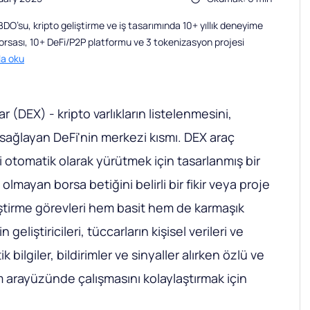
O’su, kripto geliştirme ve iş tasarımında 10+ yıllık deneyime
borsası, 10+ DeFi/P2P platformu ve 3 tokenizasyon projesi
la oku
 (DEX) - kripto varlıkların listelenmesini,
ı sağlayan DeFi'nin merkezi kısmı. DEX araç
ri otomatik olarak yürütmek için tasarlanmış bir
 olmayan borsa betiğini belirli bir fikir veya proje
ştirme görevleri hem basit hem de karmaşık
n geliştiricileri, tüccarların kişisel verileri ve
k bilgiler, bildirimler ve sinyaller alırken özlü ve
ım arayüzünde çalışmasını kolaylaştırmak için