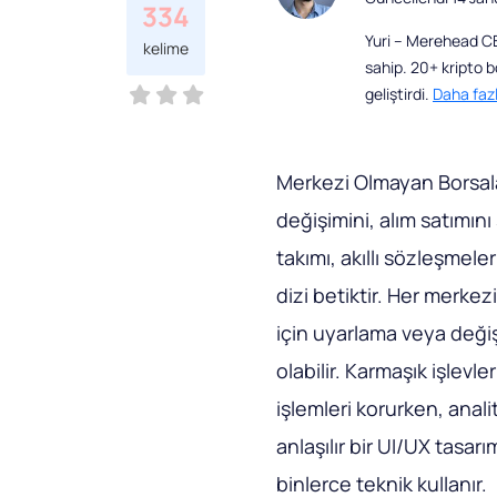
334
Yuri – Merehead CBD
kelime
sahip. 20+ kripto 
geliştirdi.
Daha faz
Merkezi Olmayan Borsalar
değişimini, alım satımın
takımı, akıllı sözleşmele
dizi betiktir. Her merkezi
için uyarlama veya deği
olabilir. Karmaşık işlevleri
işlemleri korurken, analiti
anlaşılır bir UI/UX tasar
binlerce teknik kullanır.