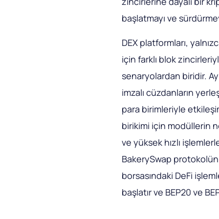
zincirlerine dayalı bir k
başlatmayı ve sürdürmeyi
DEX platformları, yalnızc
için farklı blok zincirler
senaryolardan biridir. Ay
imzalı cüzdanların yerle
para birimleriyle etkileş
birikimi için modüllerin 
ve yüksek hızlı işlemle
BakerySwap protokolünün
borsasındaki DeFi işlemle
başlatır ve BEP20 ve BEP