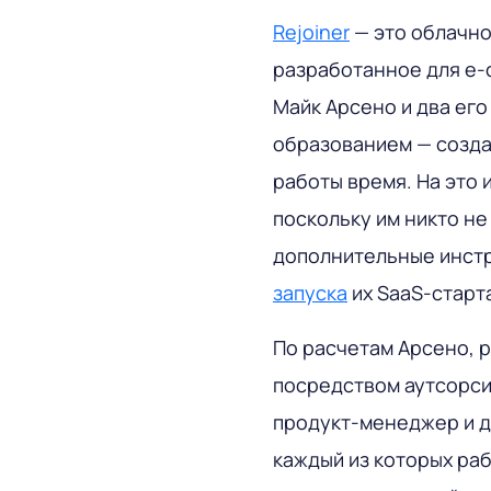
Rejoiner
— это облачно
разработанное для e-
Майк Арсено и два его
образованием — созда
работы время. На это 
поскольку им никто не
дополнительные инстр
запуска
их SaaS-старт
По расчетам Арсено, 
посредством аутсорсин
продукт-менеджер и д
каждый из которых раб