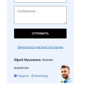
12. Ambit — 250+ тысяч долларов
13. UberFlip — 300+ тысяч долларов
14. Rallyware — 500+ тысяч долларов
15. Loop Email — 1 миллион долларов
ОТПРАВИТЬ
Записаться на консультацию
Юрий Мусиенко.
Бизнес
аналитик
Telegram
WhatsApp