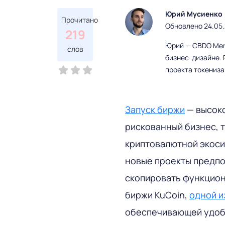
Юрий Мусиенко
Прочитано
Обновлено 24.05
219
Юрий — CBDO Mere
слов
бизнес-дизайне. 
проекта токениз
Запуск биржи
— высоко
рискованный бизнес, 
криптовалютной экоси
новые проекты предпо
скопировать функцион
биржи KuCoin,
одной и
обеспечивающей удобс