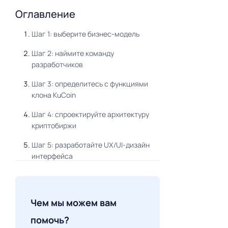
Оглавление
Шаг 1: выберите бизнес-модель
Шаг 2: наймите команду
разработчиков
Шаг 3: определитесь с функциями
клона KuCoin
Шаг 4: спроектируйте архитектуру
криптобиржи
Шаг 5: разработайте UX/UI-дизайн
интерфейса
Шаг 7: напишите код бэкенда и
фронтенда
Чем мы можем вам
Шаг 8: протестируйте созданный
продукт
помочь?