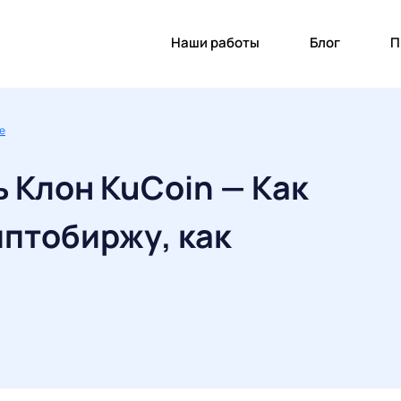
Наши работы
Блог
П
re
 Клон KuCoin — Как
птобиржу, как