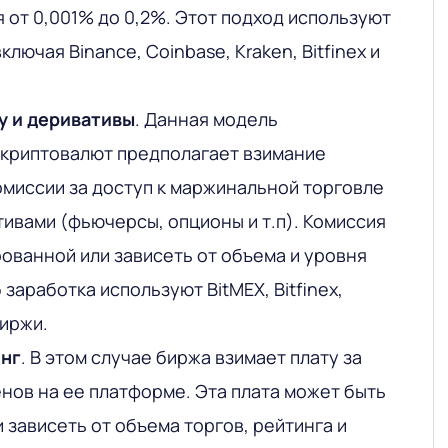
 от 0,001% до 0,2%. Этот подход используют
ключая Binance, Coinbase, Kraken, Bitfinex и
у и деривативы
. Данная модель
 криптовалют предполагает взимание
миссии за доступ к маржинальной торговле
тивами (фьючерсы, опционы и т.п). Комиссия
ованной или зависеть от объема и уровня
 заработка используют BitMEX, Bitfinex,
биржи.
инг
. В этом случае биржа взимает плату за
енов на ее платформе. Эта плата может быть
 зависеть от объема торгов, рейтинга и