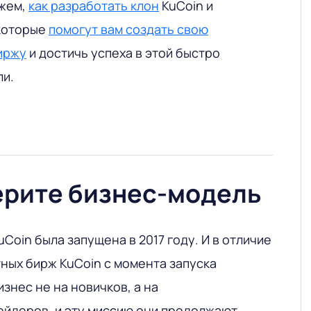
ажем,
как разработать клон
KuCoin и
 которые
помогут вам создать свою
иржу
и достичь успеха в этой быстро
ли.
ерите бизнес-модель
Coin была запущена в 2017 году. И в отличие
ных бирж KuCoin с момента запуска
знес не на новичков, а на
йдеров, и эту миссию они продолжают