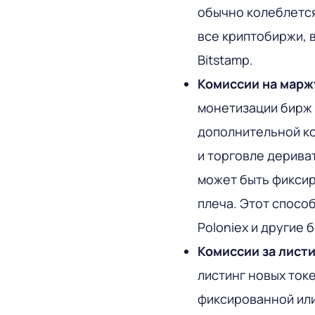
обычно колеблется
все криптобиржи, в
Bitstamp.
Комиссии на марж
монетизации бирж
дополнительной ко
и торговле дерива
может быть фиксир
плеча. Этот способ
Poloniex и другие 
Комиссии за лист
листинг новых ток
фиксированной или