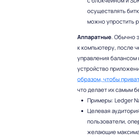
с блокчейном и SD
осуществлять битк
можно упростить р
Аппаратные
. Обычно 
к компьютеру, после 
управления балансом 
устройство приложен
образом, чтобы прива
что делает их самым 
Примеры: Ledger Nan
Целевая аудитория
пользователи, оп
желающие максима