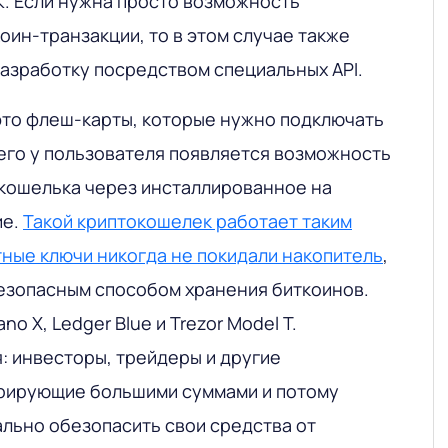
K. Если нужна просто возможность
оин-транзакции, то в этом случае также
азработку посредством специальных API.
это флеш-карты, которые нужно подключать
чего у пользователя появляется возможность
кошелька через инсталлированное на
ие.
Такой криптокошелек работает таким
тные ключи никогда не покидали накопитель
,
безопасным способом хранения биткоинов.
o X, Ledger Blue и Trezor Model T.
: инвесторы, трейдеры и другие
ерирующие большими суммами и потому
льно обезопасить свои средства от