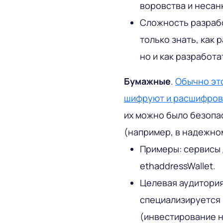
воровства и несан
Сложность разрабо
только знать, как
но и как разработ
Бумажные
.
Обычно эт
шифруют и расшифро
их можно было безопа
(например, в надежном
Примеры: сервисы 
ethaddressWallet.
Целевая аудитория
специализируется 
(инвестирование н