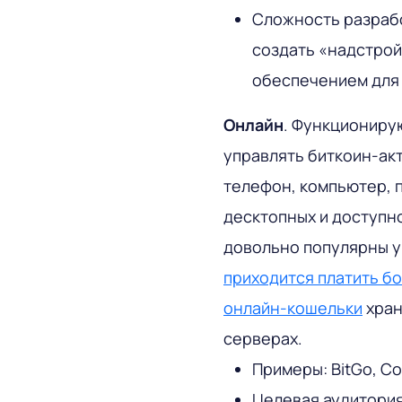
Сложность разрабо
создать «надстро
обеспечением для
Онлайн
. Функциониру
управлять биткоин-ак
телефон, компьютер, 
десктопных и доступн
довольно популярны у
приходится платить б
онлайн-кошельки
хран
серверах.
Примеры: BitGo, Co
Целевая аудитория