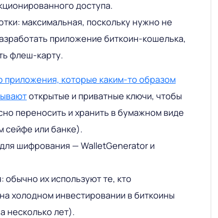
кционированного доступа.
тки: максимальная, поскольку нужно не
 разработать приложение биткоин-кошелька,
ать флеш-карту.
о приложения, которые каким-то образом
вывают
открытые и приватные ключи, чтобы
сно переносить и хранить в бумажном виде
 сейфе или банке).
для шифрования — WalletGenerator и
: обычно их используют те, кто
на холодном инвестировании в биткоины
а несколько лет).