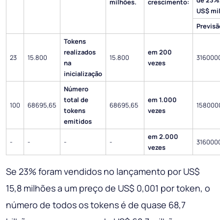
de 23%
milhões.
crescimento:
US$ mil
Previsã
Tokens
realizados
em 200
23
15.800
15.800
316000
na
vezes
inicialização
Número
total de
em 1.000
100
68695,65
68695,65
158000
tokens
vezes
emitidos
em 2.000
-
-
-
-
316000
vezes
Se 23% foram vendidos no lançamento por US$
15,8 milhões a um preço de US$ 0,001 por token, o
número de todos os tokens é de quase 68,7