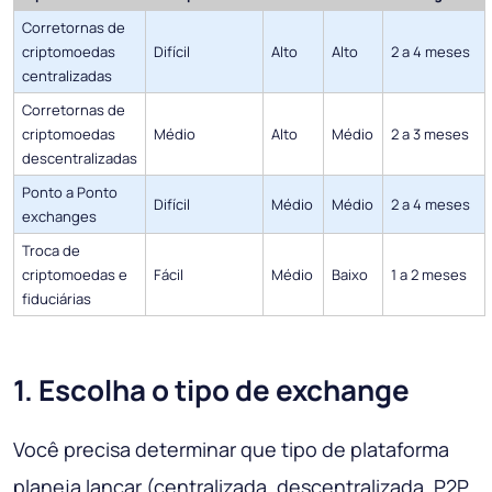
Corretornas de
criptomoedas
Difícil
Alto
Alto
2 a 4 meses
centralizadas
Corretornas de
criptomoedas
Médio
Alto
Médio
2 a 3 meses
descentralizadas
Ponto a Ponto
Difícil
Médio
Médio
2 a 4 meses
exchanges
Troca de
criptomoedas e
Fácil
Médio
Baixo
1 a 2 meses
fiduciárias
1. Escolha o tipo de exchange
Você precisa determinar que tipo de plataforma
planeja lançar (centralizada, descentralizada, P2P