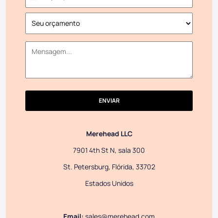
United
States
+1
ENVIAR
Merehead LLC
7901 4th St N, sala 300
St. Petersburg, Flórida, 33702
Estados Unidos
Email:
sales@merehead.com