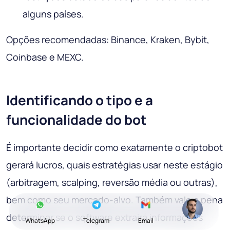
alguns países.
Opções recomendadas: Binance, Kraken, Bybit,
Coinbase e MEXC.
Identificando o tipo e a
funcionalidade do bot
É importante decidir como exatamente o criptobot
gerará lucros, quais estratégias usar neste estágio
(arbitragem, scalping, reversão média ou outras),
bem como seu mercado-alvo. Também vale a pena
determinar se o software extrairá informações
WhatsApp
Telegram
Email