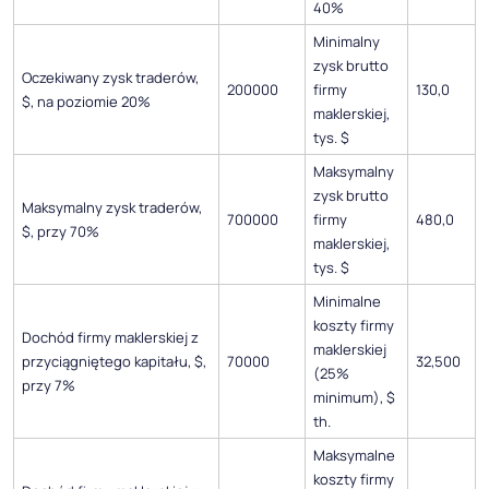
40%
Minimalny
zysk brutto
Oczekiwany zysk traderów,
200000
firmy
130,0
$, na poziomie 20%
maklerskiej,
tys. $
Maksymalny
zysk brutto
Maksymalny zysk traderów,
700000
firmy
480,0
$, przy 70%
maklerskiej,
tys. $
Minimalne
koszty firmy
Dochód firmy maklerskiej z
maklerskiej
przyciągniętego kapitału, $,
70000
32,500
(25%
przy 7%
minimum), $
th.
Maksymalne
koszty firmy