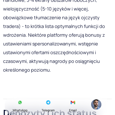
handlowe, 3-4 ekrany obszarów roboczych,
wielojęzyczność (5-10 języków i więcej,
obowiązkowe tłumaczenie na język ojczysty
tradera) - to krótka lista optymalnych funkcji do
wdrożenia. Niektóre platformy oferują bonusy z
ustawieniami spersonalizowanymi, wstępnie
ustawionymi ofertami oszczędnościowymi i
czasowymi, aktywują nagrody po osiągnięciu
określonego poziomu.
Depozyty i ich status
WhatsApp
Telegram
Email