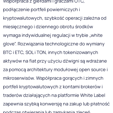
Współpraca z giełdami i graczami OTC,
podłączenie portfeli powierniczych i
kryptowalutowych, szybkość operacji zależna od
miesięcznego i dziennego obrotu środków
wymaga indywidualnej regulacji w trybie „white
glove”. Rozwiązania technologiczne do wymiany
BTC i ETC, SOL i TON, innych tokenizowanych
aktywów na fiat przy użyciu dźwigni są wdrażane
za pomocą architektury modułowej open source i
mikroserwisów. Współpraca gorących i zimnych
portfeli kryptowalutowych z kontami brokerów i
traderów działających na platformie White Label
zapewnia szybką konwersję na zakup lub płatność
podczas otwierania lub zamykania zleceń.