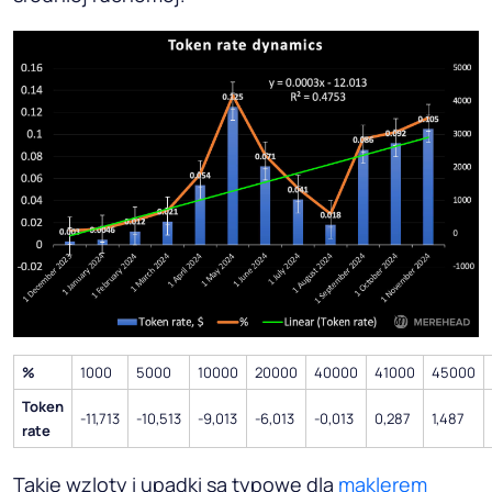
%
1000
5000
10000
20000
40000
41000
45000
Token
-11,713
-10,513
-9,013
-6,013
-0,013
0,287
1,487
rate
Takie wzloty i upadki są typowe dla
maklerem