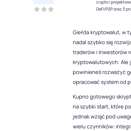
crypto i projekto
DeFi/P2P oraz 3 pr
Giełda kryptowalut, w ty
nadal szybko się rozwi
traderów i inwestorów r
kryptowalutowych. Ale 
powinieneś rozważyć go
opracować system od 
Kupno gotowego skrypt
na szybki start, które 
jednak wziąć pod uwagę
wielu czynników: integr