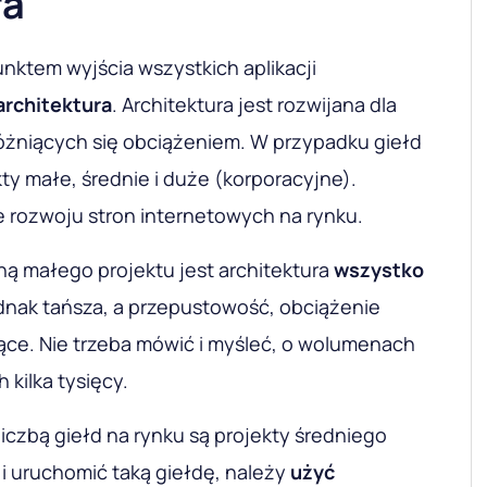
ra
nktem wyjścia wszystkich aplikacji
architektura
. Architektura jest rozwijana dla
różniących się obciążeniem. W przypadku giełd
kty małe, średnie i duże (korporacyjne).
e rozwoju stron internetowych na rynku.
ą małego projektu jest architektura
wszystko
dnak tańsza, a przepustowość, obciążenie
rące. Nie trzeba mówić i myśleć, o wolumenach
 kilka tysięcy.
liczbą giełd na rynku są projekty średniego
i uruchomić taką giełdę, należy
użyć