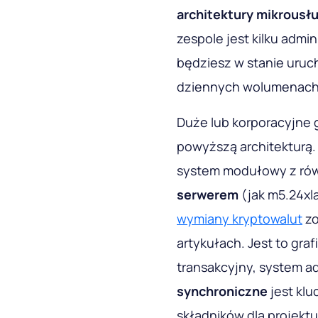
architektury mikrousł
zespole jest kilku admi
będziesz w stanie uruc
dziennych wolumenach
Duże lub korporacyjne g
powyższą architekturą.
system modułowy z ró
serwerem
(jak m5.24xl
wymiany kryptowalut
zo
artykułach.
Jest to graf
transakcyjny, system a
synchroniczne
jest klu
składników dla projekt