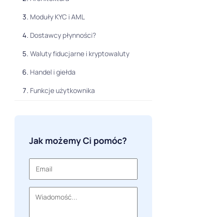
Moduły KYC i AML
Dostawcy płynności?
Waluty fiducjarne i kryptowaluty
Handel i giełda
Funkcje użytkownika
Pulpit nawigacyjny
Jak wybrać skrypt giełdy kryptowalut?
Jak możemy Ci pomóc?
Wnioski