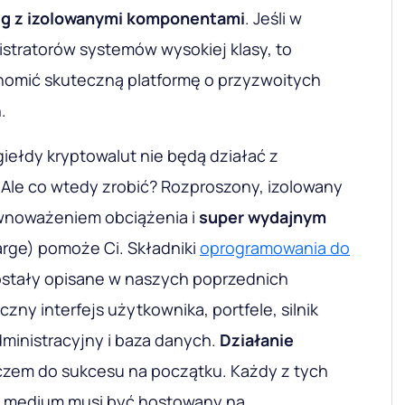
ug z izolowanymi komponentami
. Jeśli w
nistratorów systemów wysokiej klasy, to
homić skuteczną platformę o przyzwoitych
.
iełdy kryptowalut nie będą działać z
 Ale co wtedy zrobić? Rozproszony, izolowany
wnoważeniem obciążenia i
super wydajnym
arge) pomoże Ci. Składniki
oprogramowania do
stały opisane w naszych poprzednich
iczny interfejs użytkownika, portfele, silnik
dministracyjny i baza danych
.
Działanie
czem do sukcesu na początku. Każdy z tych
u medium musi być hostowany na