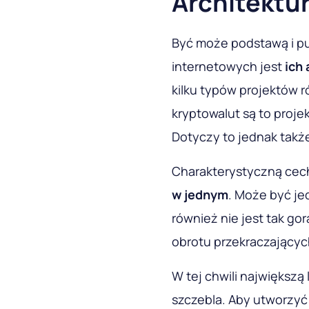
Architektu
Być może podstawą i pu
internetowych jest
ich 
kilku typów projektów 
kryptowalut są to proje
Dotyczy to jednak takż
Charakterystyczną cech
w jednym
. Może być je
również nie jest tak go
obrotu przekraczających
W tej chwili największą 
szczebla. Aby utworzyć 