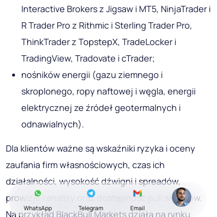
Interactive Brokers z Jigsaw i MT5, NinjaTrader i
R Trader Pro z Rithmic i Sterling Trader Pro,
ThinkTrader z TopstepX, TradeLocker i
TradingView, Tradovate i cTrader;
nośników energii (gazu ziemnego i
skroplonego, ropy naftowej i węgla, energii
elektrycznej ze źródeł geotermalnych i
odnawialnych).
Dla klientów ważne są wskaźniki ryzyka i oceny
zaufania firm własnościowych, czas ich
działalności, wysokość dźwigni i spreadów,
prowizje i analizy oraz dostępność puli aktywów.
WhatsApp
Telegram
Email
Na przykład BlackBull Markets działa na rynku