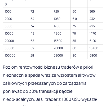
$
1000
72
720
50
360
2000
54
1080
6 0
432
5000
34
1700
75
425
10000
49
4900
70
1470
20000
68
13600
55
6120
50000
52
26000
60
10400
100000
29
29000
80
5800
Poziom rentowności biznesu traderów a priori
nieznacznie spada wraz ze wzrostem aktywów
całkowitych przekazanych do zarządzania,
ponieważ do 30% transakcji będzie
nieopłacalnych. Jeśli trader z 1000 USD wykazał