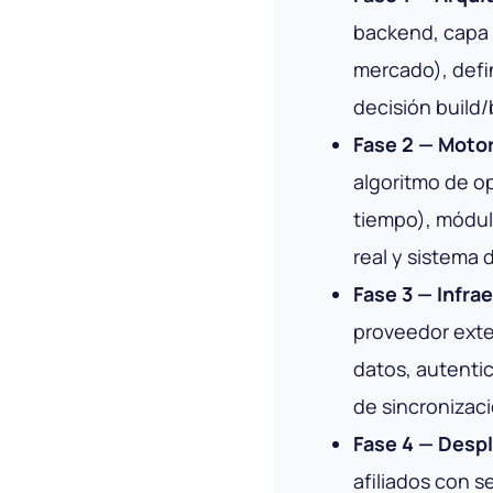
backend, capa 
mercado), defi
decisión build/
Fase 2 — Motor
algoritmo de op
tiempo), módul
real y sistema 
Fase 3 — Infra
proveedor exte
datos, autentic
de sincronizaci
Fase 4 — Desp
afiliados con 