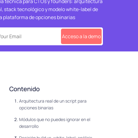
ía técnica para CTOs y founders: arquitectura
l, stack tecnológico y modelo white-label de
a plataforma de opciones binarias
Acceso a la demo
Contenido
Arquitectura real de un script para
opciones binarias
Módulos que no puedes ignorar en el
desarrollo
Decisión build vs. white-label: análisis