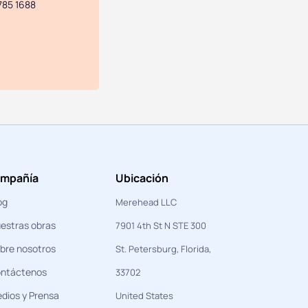
785 1688
mpañía
Ubicación
og
Merehead LLC
estras obras
7901 4th St N STE 300
bre nosotros
St. Petersburg, Florida,
ntáctenos
33702
dios y Prensa
United States