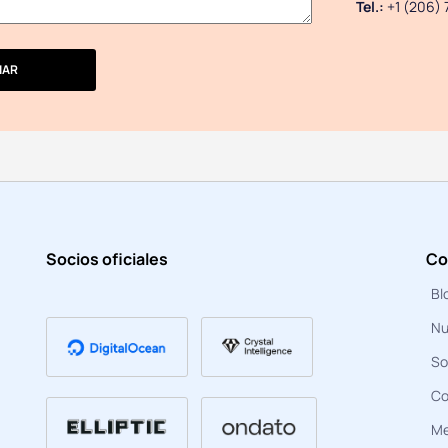
Tel.:
+1 (206) 
IAR
Socios oficiales
Co
Bl
Nu
So
Co
Me