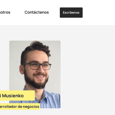
sotros
Contáctenos
Escríbenos
i Musienko
arrollador de negocios