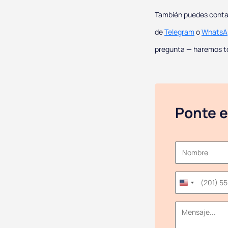
También puedes contac
de
Telegram
o
WhatsA
pregunta — haremos tod
Ponte e
United
States
+1