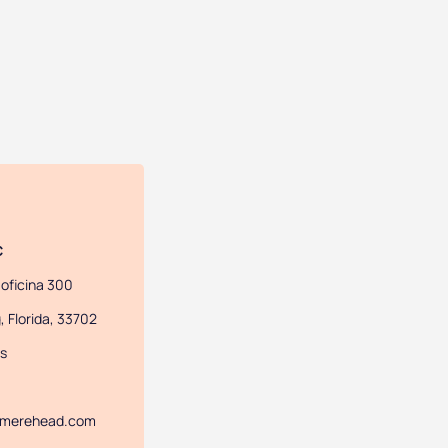
C
 oficina 300
, Florida, 33702
s
@merehead.com