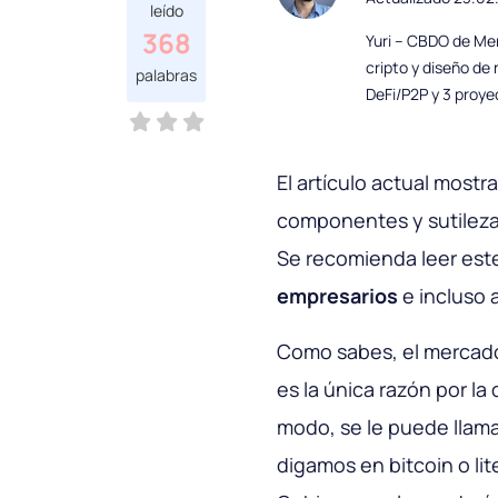
leído
368
Yuri – CBDO de Mer
cripto y diseño de
palabras
DeFi/P2P y 3 proye
El artículo actual mostr
componentes y sutilez
Se recomienda leer este
empresarios
e incluso 
Como sabes, el mercado
es la única razón por la
modo, se le puede llamar
digamos en bitcoin o lit