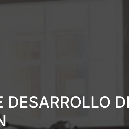
E DESARROLLO D
N