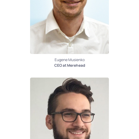
Eugene Musienko
CEO at Merehead