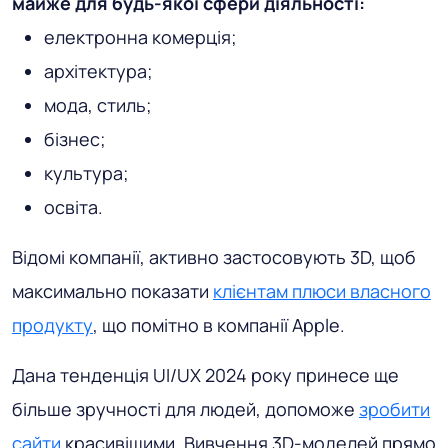
майже для будь-якої сфери діяльності:
електронна комерція;
архітектура;
мода, стиль;
бізнес;
культура;
освіта.
Відомі компанії, активно застосовують 3D, щоб
максимально показати
клієнтам плюси власного
продукту
, що помітно в компанії Apple.
Дана тенденція UI/UX 2024 року принесе ще
більше зручності для людей, допоможе
зробити
сайти
красивішими. Вивчення 3D-моделей прямо