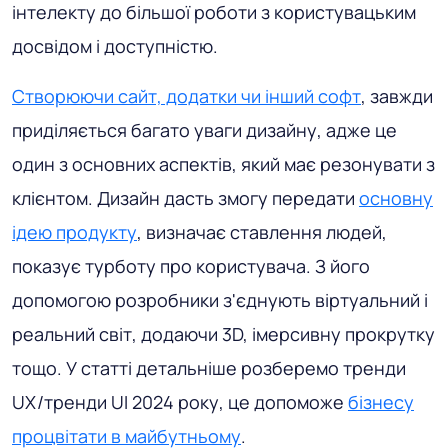
інтелекту до більшої роботи з користувацьким
досвідом і доступністю.
Створюючи сайт, додатки чи інший софт
, завжди
приділяється багато уваги дизайну, адже це
один з основних аспектів, який має резонувати з
клієнтом. Дизайн дасть змогу передати
основну
ідею продукту
, визначає ставлення людей,
показує турботу про користувача. З його
допомогою розробники з'єднують віртуальний і
реальний світ, додаючи 3D, імерсивну прокрутку
тощо. У статті детальніше розберемо тренди
UX/тренди UI 2024 року, це допоможе
бізнесу
процвітати в майбутньому
.