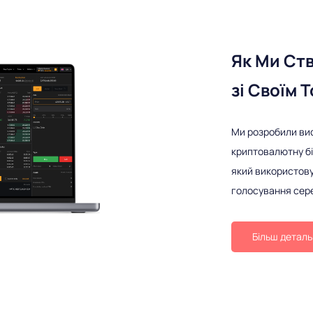
Як Ми Ст
зі Своїм 
Ми розробили ви
криптовалютну бі
який використову
голосування сер
Більш детал