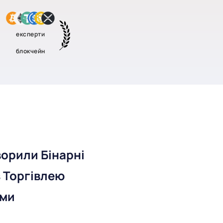
експерти
блокчейн
ворили Бінарні
 Торгівлею
ами