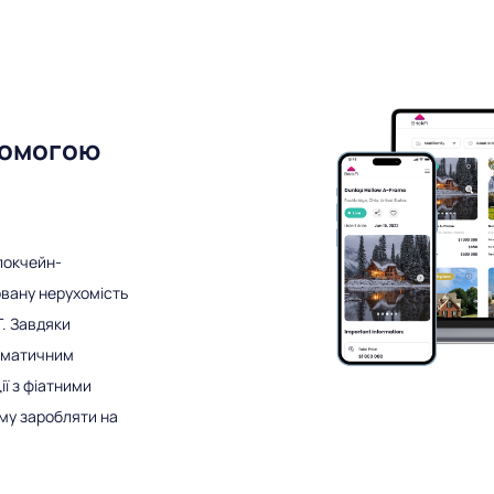
помогою
локчейн-
вану нерухомість
T. Завдяки
оматичним
ії з фіатними
ому заробляти на