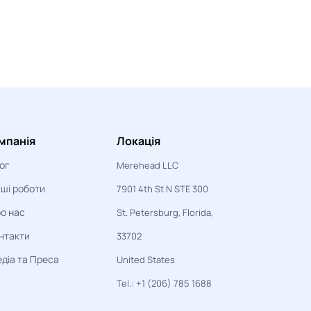
мпанія
Локація
ог
Merehead LLC
ші роботи
7901 4th St N STE 300
о нас
St. Petersburg, Florida,
нтакти
33702
діа та Преса
United States
Tel.: +1 (206) 785 1688