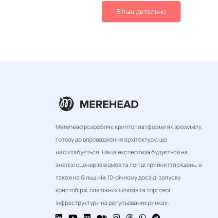
Більш детально
Merehead розробляє криптоплатформи як зрозумілу,
готову до впровадження архітектуру, що
масштабується. Наша експертиза будується на
аналізі сценаріїв відмов та логіці прийняття рішень, а
також на більш ніж 10-річному досвіді запуску
криптобірж, платіжних шлюзів та торгової
інфраструктури на регульованих ринках.