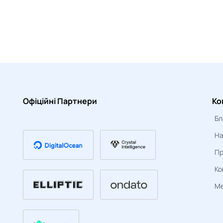
Офіційні Партнери
Ко
Бл
На
Пр
Ко
Ме