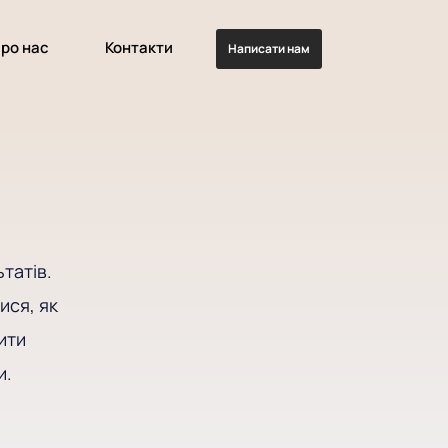
ро нас
Контакти
Написати нам
татів.
ися, як
ити
и.