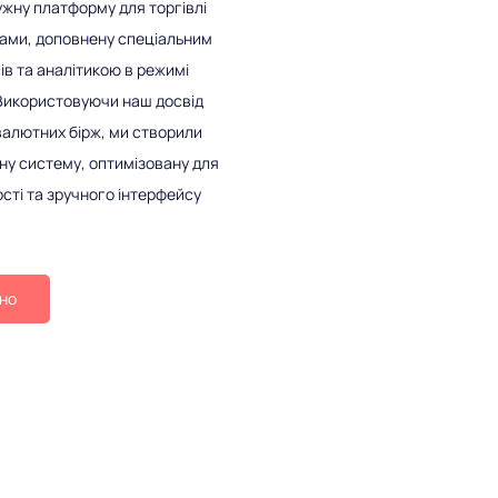
жну платформу для торгівлі
нами, доповнену спеціальним
в та аналітикою в режимі
 Використовуючи наш досвід
алютних бірж, ми створили
у систему, оптимізовану для
ості та зручного інтерфейсу
ьно