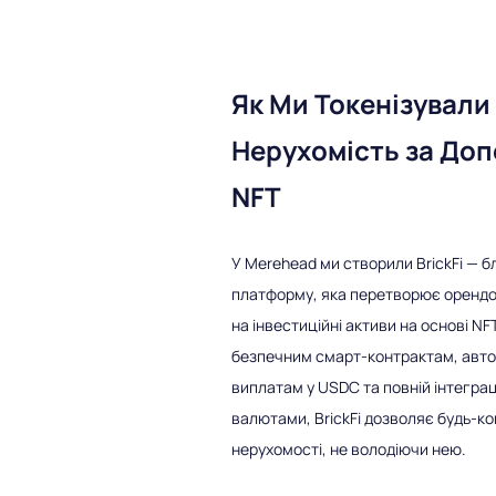
Як Ми Токенізували
Нерухомість за До
NFT
У Merehead ми створили BrickFi — б
платформу, яка перетворює орендо
на інвестиційні активи на основі NF
безпечним смарт-контрактам, авт
виплатам у USDC та повній інтеграц
валютами, BrickFi дозволяє будь-к
нерухомості, не володіючи нею.