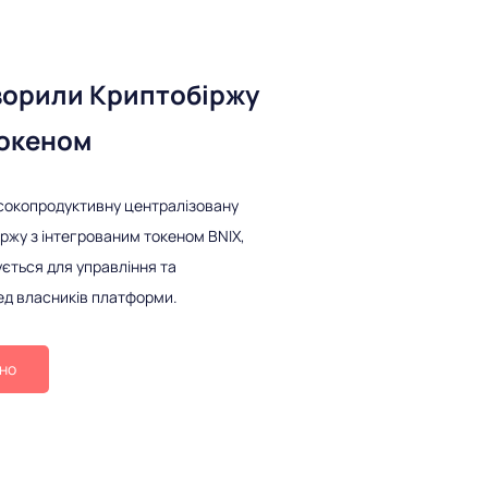
ворили Криптобіржу
Токеном
сокопродуктивну централізовану
ржу з інтегрованим токеном BNIX,
ється для управління та
ед власників платформи.
ьно