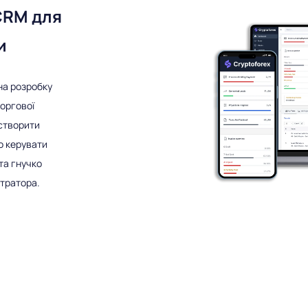
CRM для
и
 на розробку
оргової
створити
о керувати
та гнучко
стратора.