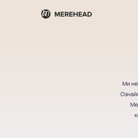
Ми не
Ознайо
Me
к