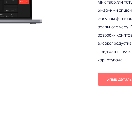
Ми створили поту
бінарними опціо
модулем ф'ючерсі
реального часу.
розробки криптов
високопродуктивн
швидкості, гнучк
користувача.
Більш детал