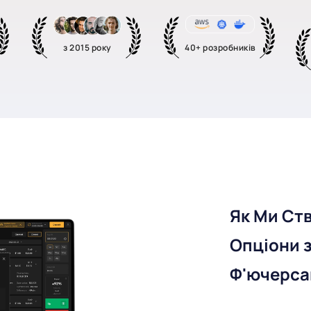
з 2015 року
40+ розробників
Як Ми Ст
Опціони з
Ф'ючерс