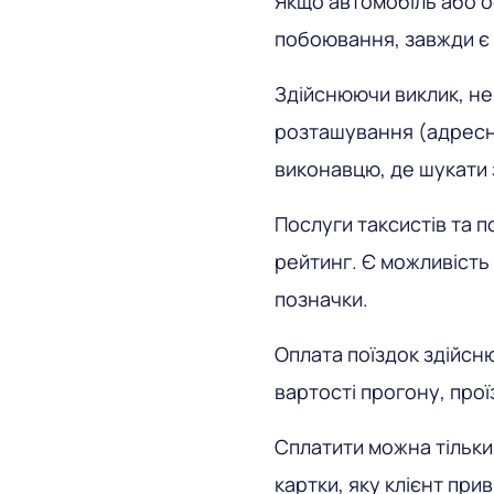
Якщо автомобіль або о
побоювання, завжди є 
Здійснюючи виклик, не
розташування (адресні
виконавцю, де шукати
Послуги таксистів та п
рейтинг. Є можливість 
позначки.
Оплата поїздок здійсн
вартості прогону, прої
Сплатити можна тільки
картки, яку клієнт при