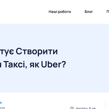
Наші роботи
Блог
П
тує Створити
Таксі, як Uber?
023
Читати: 6 хв