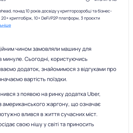
ead, понад 10 років досвіду у крипторозробці та бізнес-
 20+ криптобірж, 10+ DeFi/P2P платформ, 3 проєкти
ьніше
иційним чином замовляли машину для
 в минуле. Сьогодні, користуючись
ваємо додаток, знайомимося з відгуками про
изначаємо вартість поїздки.
інився з появою на ринку додатка Uber,
з американського жаргону, що означає
потужно влився в життя сучасних міст.
сідає свою нішу у світі та приносить