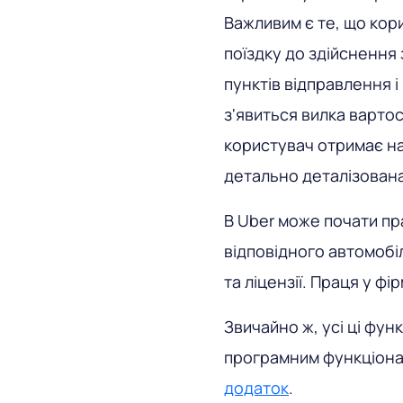
Важливим є те, що кор
поїздку до здійснення
пунктів відправлення і
з'явиться вилка вартост
користувач отримає на 
детально деталізована
В Uber може почати пр
відповідного автомобіл
та ліцензії. Праця у ф
Звичайно ж, усі ці фун
програмним функціона
додаток
.