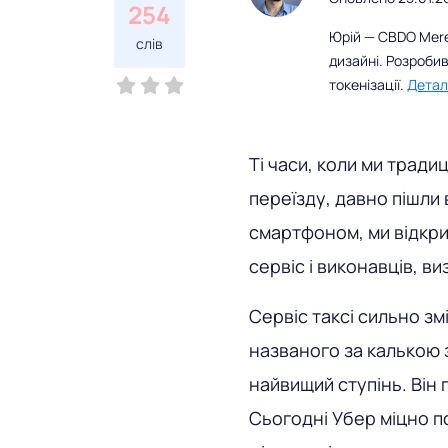
254
Юрій — CBDO Mereh
слів
дизайні. Розробив
токенізації.
Детал
Ті часи, коли ми трад
переїзду, давно пішли
смартфоном, ми відкри
сервіс і виконавців, в
Сервіс таксі сильно зм
названого за калькою 
найвищий ступінь. Він 
Сьогодні Убер міцно по