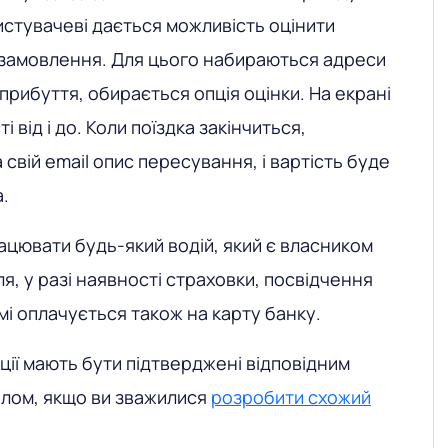
истувачеві дається можливість оцінити
 замовлення. Для цього набираються адреси
 прибуття, обирається опція оцінки. На екрані
і від і до. Коли поїздка закінчиться,
свій emaіl опис пересування, і вартість буде
.
ацювати будь-який водій, який є власником
я, у разі наявності страховки, посвідчення
ірмі оплачується також на карту банку.
кції мають бути підтверджені відповідним
лом, якщо ви зважилися
розробити схожий