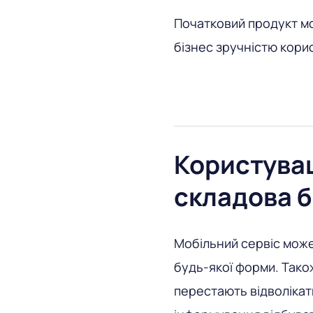
Початковий продукт мо
бізнес зручністю кори
Користувац
складова б
Мобільний сервіс мож
будь-якої форми. Також
перестають відволіка