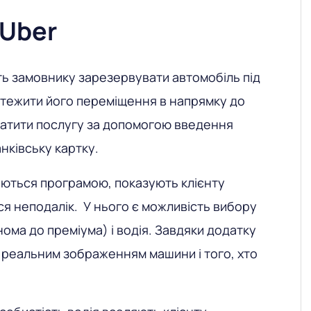
 Uber
ь замовнику зарезервувати автомобіль під
стежити його переміщення в напрямку до
латити послугу за допомогою введення
нківську картку.
уються програмою, показують клієнту
я неподалік. У нього є можливість вибору
онома до преміума) і водія. Завдяки додатку
 реальним зображенням машини і того, хто