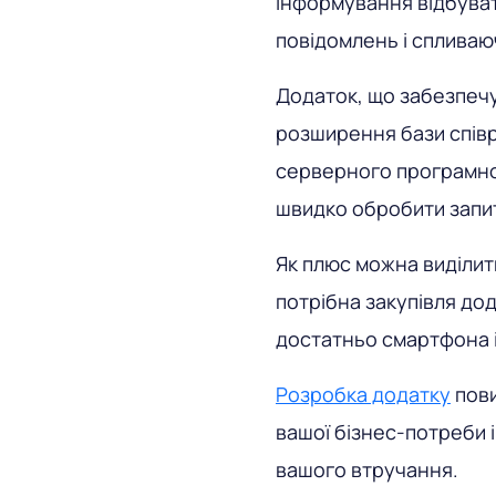
інформування відбува
повідомлень і спливаю
Додаток, що забезпечу
розширення бази співр
серверного програмно
швидко обробити запи
Як плюс можна виділит
потрібна закупівля до
достатньо смартфона і
Розробка додатку
пови
вашої бізнес-потреби 
вашого втручання.