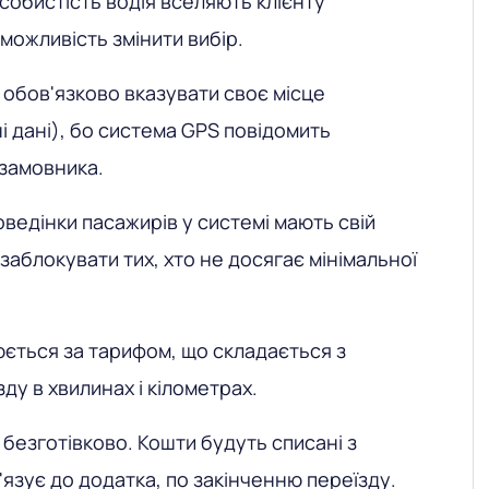
собистість водія вселяють клієнту
можливість змінити вибір.
 обов'язково вказувати своє місце
 дані), бо система GPS повідомить
 замовника.
оведінки пасажирів у системі мають свій
заблокувати тих, хто не досягає мінімальної
юється за тарифом, що складається з
зду в хвилинах і кілометрах.
 безготівково. Кошти будуть списані з
в'язує до додатка, по закінченню переїзду.