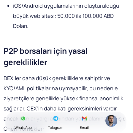
iOS/Android uygulamalarının oluşturulduğu
büyük web sitesi: 50.000 ila 100.000 ABD
Doları.
P2P borsaları için yasal
gereklilikler
DEX'ler daha düşük gerekliliklere sahiptir ve
KYC/AML politikalarına uymayabilir, bu nedenle
ziyaretçilere genellikle yüksek finansal anonimlik
sağlarlar. CEX'in daha katı gereksinimleri vardır,
ancak bunlar yargı alanından yargı alanına değişir.
Önemli örnekler:
WhatsApp
Telegram
Email