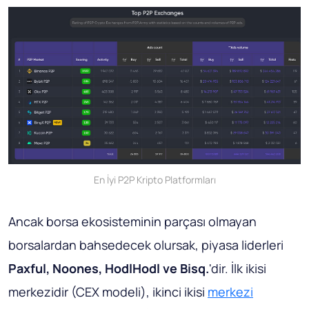
En İyi P2P Kripto Platformları
Ancak borsa ekosisteminin parçası olmayan
borsalardan bahsedecek olursak, piyasa liderleri
Paxful, Noones, HodlHodl ve Bisq.
'dir. İlk ikisi
merkezidir (CEX modeli), ikinci ikisi
merkezi