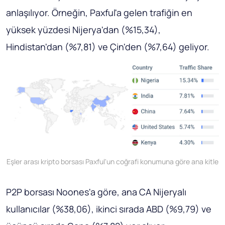
anlaşılıyor. Örneğin, Paxful'a gelen trafiğin en
yüksek yüzdesi Nijerya'dan (%15,34),
Hindistan'dan (%7,81) ve Çin'den (%7,64) geliyor.
Eşler arası kripto borsası Paxful'un coğrafi konumuna göre ana kitle
P2P borsası Noones'a göre, ana CA Nijeryalı
kullanıcılar (%38,06), ikinci sırada ABD (%9,79) ve