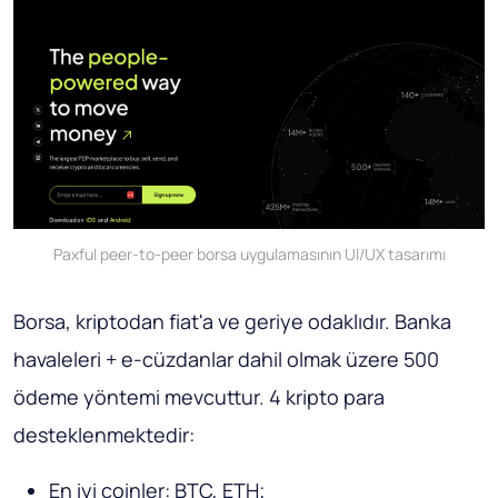
Paxful peer-to-peer borsa uygulamasının UI/UX tasarımı
Borsa, kriptodan fiat'a ve geriye odaklıdır. Banka
havaleleri + e-cüzdanlar dahil olmak üzere 500
ödeme yöntemi mevcuttur. 4 kripto para
desteklenmektedir:
En iyi coinler: BTC, ETH;