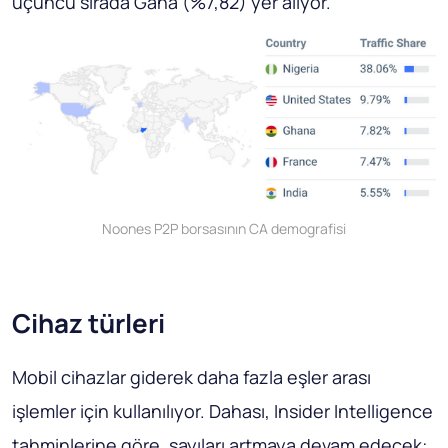
üçüncü sırada Gana (%7,82) yer alıyor.
Noones P2P borsasının CA demografisi
Cihaz türleri
Mobil cihazlar giderek daha fazla eşler arası
işlemler için kullanılıyor. Dahası, Insider Intelligence
tahminlerine göre, sayıları artmaya devam edecek: