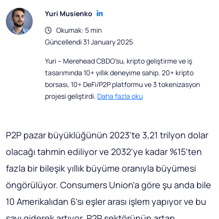
Yuri Musienko
Okumak: 5 min
Güncellendi 31 January 2025
Yuri – Merehead CBDO’su, kripto geliştirme ve iş
tasarımında 10+ yıllık deneyime sahip. 20+ kripto
borsası, 10+ DeFi/P2P platformu ve 3 tokenizasyon
projesi geliştirdi.
Daha fazla oku
P2P pazar büyüklüğünün 2023'te 3,21 trilyon dolar
olacağı tahmin ediliyor ve 2032'ye kadar %15'ten
fazla bir bileşik yıllık büyüme oranıyla büyümesi
öngörülüyor. Consumers Union'a göre şu anda bile
10 Amerikalıdan 6'sı eşler arası işlem yapıyor ve bu
sayı giderek artıyor. P2P sektörünün artan