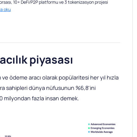
borsası, 10+ DeFi/P2P platformu ve 3 tokenizasyon projesi
la oku
acılık piyasası
m ve ödeme aracı olarak popülaritesi her yıl hızla
ara sahipleri dünya nüfusunun %6,8'ini
0 milyondan fazla insan demek.