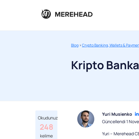
Blog
>
Crypto Banking, Wallets & Payme
Kripto Bankac
Yuri Musienko
Okudunuz
Güncellendi 1 Nov
248
Yuri – Merehead CBD
kelime